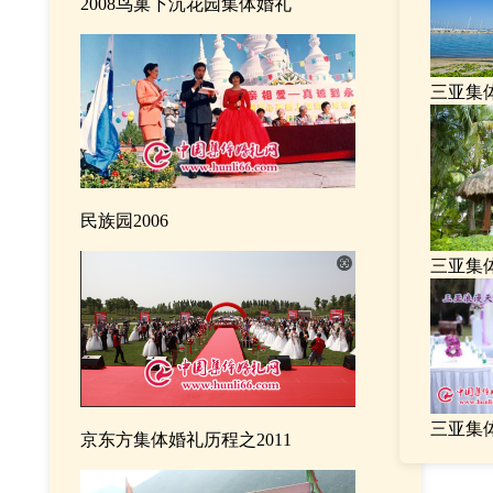
2008鸟巢下沉花园集体婚礼
三亚集
民族园2006
三亚集
三亚集
京东方集体婚礼历程之2011