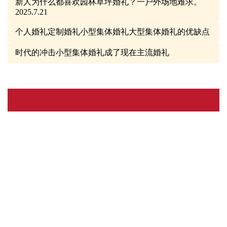
新人为什么都喜欢园林草坪婚礼？一户外场地难求。
2025.7.21
个人婚礼定制婚礼小型集体婚礼大型集体婚礼的优缺点
时代的冲击小型集体婚礼成了现在主流婚礼
联系 东环廊婚礼网
电话：010-67083602
微信：ZGJTHLW
地址：北京市东城区领行国际中心
友情链接