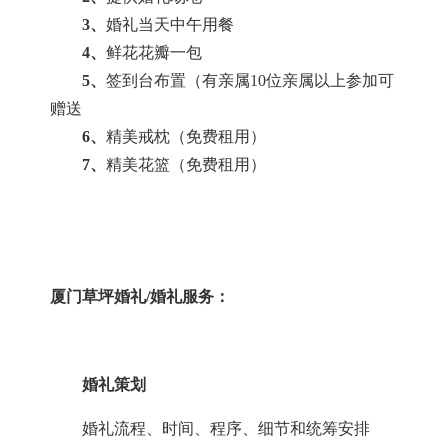
3、
婚礼当天中午用餐
4、
鲜花花瓣一包
5、
签到台布置（有亲属
10位亲属以上参加可
赠送
6、
精美戒枕（免费租用）
7、
精美花篮（免费租用）
厦门草坪婚礼
/婚礼服务：
婚礼策划
婚礼流程、时间、程序、细节和统筹安排