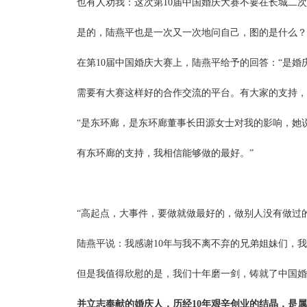
也有人劝我：这次第
10届中国婚庆大赛不要在长城二
是的，陆燕平也是一次又一次地问自己，图的是什么？
在第
10届中国婚庆大赛上，陆燕平给予的回答：“是婚
需要有大赛这样好的合作交流的平台。有大家的支持，
“是东环廊，是东环廊董事长田源女士对我的影响，她
有东环廊的支持，我相信能够做的最好。
”
“高起点，大事件，要做就做最好的，做别人没有做过
陆燕平说：我感谢
10年与我不离不弃的兄弟姐妹们，
但是我值得欣慰的是，我们十年磨一剑，铸就了中国婚
并立志奉献的婚庆人，历经
10年艰辛创业的结晶，是