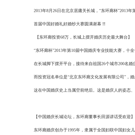
2013年8月26日在北京居庸关长城，“东环廊杯”201
首届中国好婚礼好婚纱大赛圆满谢幕
!!
【东环廊投资
68万，长城上摆开婚庆历史最大舞台】
“东环廊杯”2013年第10届中国婚庆专业技能大赛，十
在长城脚下摆开平台，接待来自祖国
26个城市200
而投资冠名单位是
“北京东环廊文化发展有限公司”，婚
这在中国婚庆史上当属空前绝后。这是婚庆人的姿态、
【中国婚庆长城论坛，东环廊董事长田源讲话受欢迎】
东环廊婚庆创办于
1995年，隶属于全国妇联中国妇