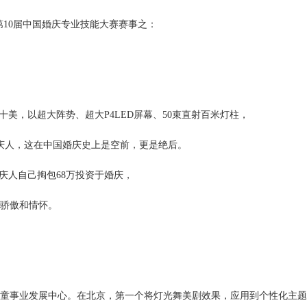
3年第10届中国婚庆专业技能大赛赛事之：
全十美，以超大阵势、超大P4LED屏幕、50束直射百米灯柱，
名婚庆人，这在中国婚庆史上是空前，更是绝后。
庆人自己掏包68万投资于婚庆，
骄傲和情怀。
女儿童事业发展中心。在北京，第一个将灯光舞美剧效果，应用到个性化主