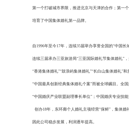
第一个打破城市界限，推进北京与天津的合作；第一个
培育了中国集体婚礼第一品牌。
自
1996年至今17年，连续35届举办享誉全国的“中国
连续三届承办三亚旅游局
“三亚国际婚礼节集体婚礼”，
“香港集体婚礼”“鼓浪屿集体婚礼”“长白山集体婚礼”
“中国最具创新经典集体婚礼个案”而被全球瞩目。全
“中国婚庆产业联盟副理事长单位”；中国婚庆专业技能
创办
18年，东环廊个人婚礼主项经营“保鲜”，集体婚
因此公司稳步发展，利润逐年提高。