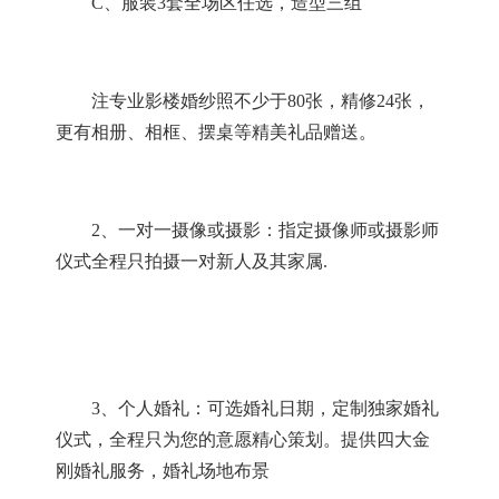
C
、服装
3
套全场区任选，造型三组
注专业影楼婚纱照不少于
80
张，精修
24
张，
更有相册、相框、摆桌等精美礼品赠送。
2
、一对一摄像或摄影：指定摄像师或摄影师
仪式全程只拍摄一对新人及其家属
.
3
、个人婚礼：可选婚礼日期，定制独家婚礼
仪式，全程只为您的意愿精心策划。提供四大金
刚婚礼服务，婚礼场地布景