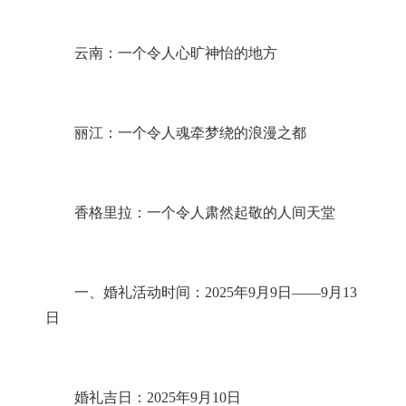
云南：一个令人心旷神怡的地方
丽江：一个令人魂牵梦绕的浪漫之都
香格里拉：一个令人肃然起敬的人间天堂
一、婚礼活动时间：
202
5
年
9
月
9
日
——
9
月
13
日
婚礼吉日：
202
5
年
9
月
10
日