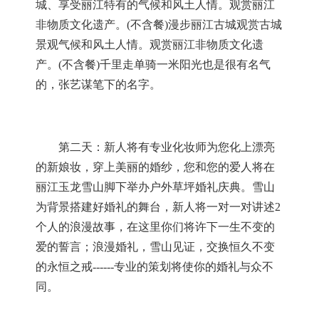
城、享受丽江特有的气候和风土人情。观赏丽江
非物质文化遗产。
(
不含餐
)
漫步丽江古城观赏古城
景观气候和风土人情。观赏丽江非物质文化遗
产。
(
不含餐
)
千里走单骑一米阳光也是很有名气
的，张艺谋笔下的名字。
第二天：新人将有专业化妆师为您化上漂亮
的新娘妆，穿上美丽的婚纱，您和您的爱人将在
丽江玉龙雪山脚下举办户外草坪婚礼庆典。雪山
为背景搭建好婚礼的舞台，新人将一对一对讲述
2
个人的浪漫故事，在这里你们将许下一生不变的
爱的誓言；浪漫婚礼，雪山见证，交换恒久不变
的永恒之戒
------
专业的策划将使你的婚礼与众不
同。