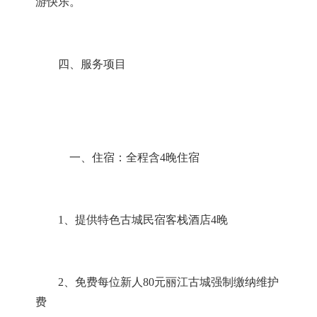
游快乐。
四、服务项目
一、住宿：全程含
4
晚住宿
1
、提供特色古城民宿客栈酒店
4
晚
2
、免费每位新人
80
元丽江古城强制缴纳维护
费