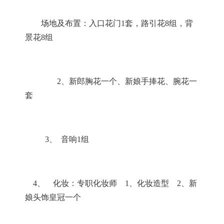
场地及布置：入口花门
1
套，路引花
8
组，背
景花
8
组
2
、新郎胸花一个、新娘手捧花、腕花一
套
3
、 音响
1
组
4
、 化妆：专职化妆师
1
、化妆造型
2
、新
娘头饰皇冠一个