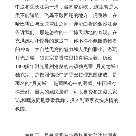
中途参观长江第一湾，游览虎跳峡，
,
这里曾是人
类不能逼近、飞鸟不敢回翔的地方—虎跳峡，在
哈巴雪山与玉龙雪山之间，奔流曲折的金沙江会
告诉我们，那是怎样的一个惊天动地的奇观。在
充满感动和惊异的旅途中，你不得不佩服造物者
的神奇、大自然无穷的魅力和人类的渺小。游玩
月光之城，独克宗是香格里拉真实活着、历经
1300
多年时光雕刻沧桑的古镇独克宗
--
月光之城！
独克宗，是按照佛经中的香巴拉理想国建成，是
著名的“月光城”，是藏民心中的图腾、中国保存
得最好、最大的藏民居群。可以自费参加藏民家
访
,
和藏族同胞载歌载舞，投入到藏家欢快热情的
氛围。
第四天：早餐后乘车赴香格里拉普达措国家