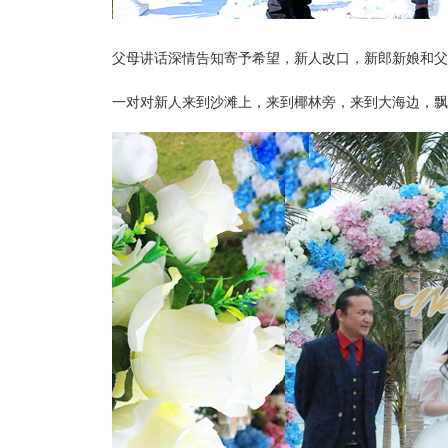
父母讲话深情告知寄予希望，新人改口，新郎新娘和
一对对
新人来到沙滩上，来到椰林旁，来到大海边，
飘