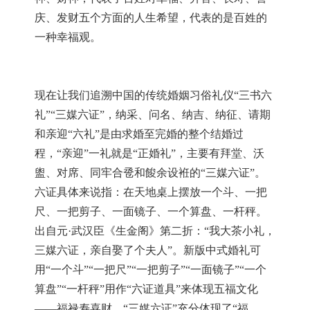
庆、发财五个方面的人生希望，代表的是百姓的
一种幸福观。
现在让我们追溯中国的传统婚姻习俗礼仪
“三书六
礼”“三媒六证”，纳采、问名、纳吉、纳征、请期
和亲迎“六礼”是由求婚至完婚的整个结婚过
程，“亲迎”一礼就是“正婚礼”，主要有拜堂、沃
盥、对席、同牢合卺和餕余设袵的“三媒六证”。
六证具体来说指：在天地桌上摆放一个斗、一把
尺、一把剪子、一面镜子、一个算盘、一杆秤。
出自元·武汉臣《生金阁》第二折：“我大茶小礼，
三媒六证，亲自娶了个夫人”。新版中式婚礼可
用“一个斗”“一把尺”“一把剪子”“一面镜子”“一个
算盘”“一杆秤”用作“六证道具”来体现五福文化
——福禄寿喜财。“三媒六证”充分体现了“福、