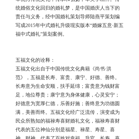
统婚俗文化回归的婚礼梦，是中国婚庆人当下的
责任与义务，经中国婚礼策划导师陆燕平策划编
写成
2015年中式婚礼升级现实版本“婚嫁五意·新五
福中式婚礼”策划案例。
五福文化的诠释：
五福文化出自于中国传统文化典籍《尚书
·洪
范》，五福是长寿、富贵、康宁、好德、善终。
长寿意为生命安顺，扶手延绵；富贵意为钱财富
足，地位尊贵；康宁意为身体健康，心灵安宁；
好德意为宽厚仁德，乐善好施；善终意为功德圆
满，美善而终。五福文化经广泛流传，演变成为
民众所熟知的福禄寿喜财婚礼文化，福禄寿喜财
代表的五位神仙分别是福星、禄星、寿星、喜
神、财神，代表了百姓对幸福、升官、长寿、喜